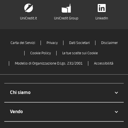
UniCredit.it
UniCredit Group
LinkedIn
Carta dei Servizi
Privacy
Dati Societari
Disclaimer
Cookie Policy
Le tue scelte sui Cookie
Modello di Organizzazione D.Lgs. 231/2001
Accessibilità
Chi siamo
Vendo