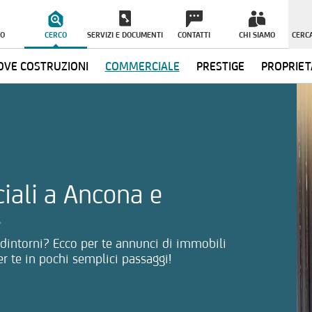
O
CERCO
SERVIZI E DOCUMENTI
CONTATTI
CHI SIAMO
CERCA
VE COSTRUZIONI
COMMERCIALE
PRESTIGE
PROPRIET
ormazioni
iali a Ancona e
e dintorni? Ecco per te annunci di immobili
r te in pochi semplici passaggi!