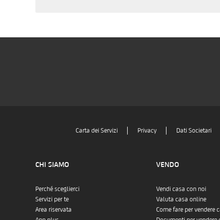
Carta dei Servizi
Privacy
Dati Societari
CHI SIAMO
VENDO
Perché sceglierci
Vendi casa con noi
Servizi per te
Valuta casa online
Area riservata
Come fare per vendere 
App plus
Documenti per vendere 