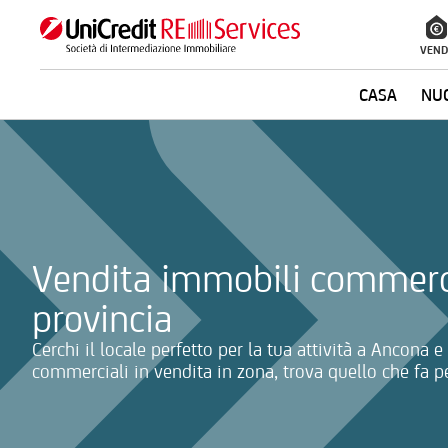
VEND
CASA
NUO
La ricerca verrà inviata automaticamente alla selezione delle inf
Vendita immobili commerc
provincia
Cerchi il locale perfetto per la tua attività a Ancona 
commerciali in vendita in zona, trova quello che fa pe