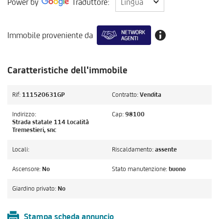
Power by
Traduttore:
Lingua
Immobile proveniente da
Caratteristiche dell'immobile
Rif:
111520631GP
Contratto:
Vendita
Indirizzo:
Cap:
98100
Strada statale 114 Località
Tremestieri, snc
Locali:
Riscaldamento:
assente
Ascensore:
No
Stato manutenzione:
buono
Giardino privato:
No
Stampa scheda annuncio