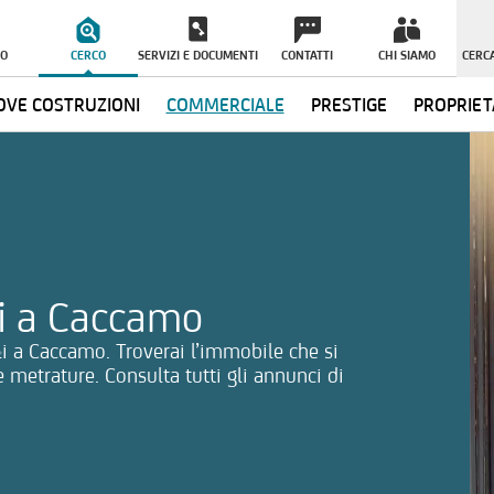
O
CERCO
SERVIZI E DOCUMENTI
CONTATTI
CHI SIAMO
CERCA
VE COSTRUZIONI
COMMERCIALE
PRESTIGE
PROPRIET
ormazioni
li a Caccamo
li a Caccamo. Troverai l’immobile che si
e metrature. Consulta tutti gli annunci di