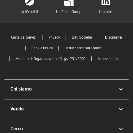
UniCredit.it
UniCredit Group
LinkedIn
Carta dei Servizi
Privacy
Dati Societari
Disclaimer
Cookie Policy
Le tue scelte sui Cookie
Modello di Organizzazione D.Lgs. 231/2001
Accessibilità
Chi siamo
Vendo
Cerco