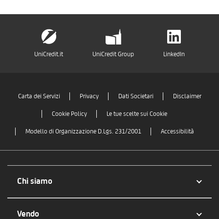
UniCredit.it
UniCredit Group
LinkedIn
Carta dei Servizi
Privacy
Dati Societari
Disclaimer
Cookie Policy
Le tue scelte sui Cookie
Modello di Organizzazione D.Lgs. 231/2001
Accessibilità
Chi siamo
Vendo