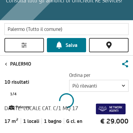
Consulta tutti gli annunci di UniCredit RE Services!
Salva
PALERMO
Ordina per
10 risultati
Più rilevanti
1
/
4
DANTE: LOCALE CAT. C/1 MQ 17
Palermo
€ 29.000
2
17 m
1 locali
1 bagno
G cl.
en