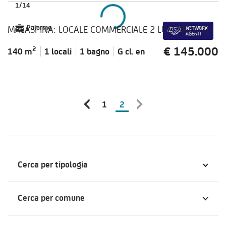
1
/
14
MALASPINA: LOCALE COMMERCIALE 2 LUCI MQ 140
Palermo
€ 145.000
2
140 m
1 locali
1 bagno
G cl.
en
1
2
Cerca per tipologia
Cerca per comune