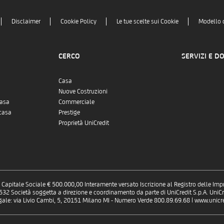
Disclaimer
Cookie Policy
Le tue scelte sui Cookie
Modello 
CERCO
SERVIZI E D
Casa
Nuove Costruzioni
casa
Commerciale
casa
Prestige
Proprietà UniCredit
 - Capitale Sociale € 500.000,00 Interamente versato Iscrizione al Registro delle Im
 Società soggetta a direzione e coordinamento da parte di UniCredit S.p.A. UniCre
gale: via Livio Cambi, 5, 20151 Milano MI - Numero Verde 800.89.69.68 | www.unicred