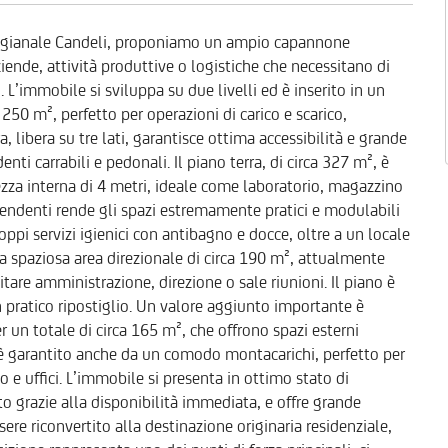
artigianale Candeli, proponiamo un ampio capannone
ziende, attività produttive o logistiche che necessitano di
i. L’immobile si sviluppa su due livelli ed è inserito in un
 250 m², perfetto per operazioni di carico e scarico,
libera su tre lati, garantisce ottima accessibilità e grande
enti carrabili e pedonali. Il piano terra, di circa 327 m², è
a interna di 4 metri, ideale come laboratorio, magazzino
ipendenti rende gli spazi estremamente pratici e modulabili
ppi servizi igienici con antibagno e docce, oltre a un locale
a spaziosa area direzionale di circa 190 m², attualmente
itare amministrazione, direzione o sale riunioni. Il piano è
n pratico ripostiglio. Un valore aggiunto importante è
r un totale di circa 165 m², che offrono spazi esterni
li è garantito anche da un comodo montacarichi, perfetto per
o e uffici. L’immobile si presenta in ottimo stato di
o grazie alla disponibilità immediata, e offre grande
essere riconvertito alla destinazione originaria residenziale,