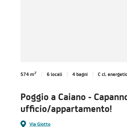
2
574 m
6 locali
4 bagni
C cl.
energeti
Poggio a Caiano - Capann
ufficio/appartamento!
Via Giotto