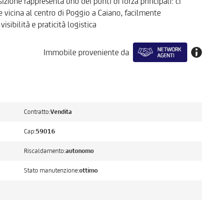
izione rappresenta uno dei punti di forza principali: ci
e vicina al centro di Poggio a Caiano, facilmente
isibilità e praticità logistica
Immobile proveniente da
Contratto:
Vendita
Cap:
59016
Riscaldamento:
autonomo
Stato manutenzione:
ottimo