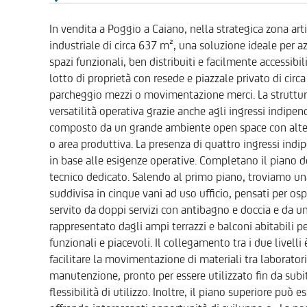
In vendita a Poggio a Caiano, nella strategica zona 
industriale di circa 637 m², una soluzione ideale per a
spazi funzionali, ben distribuiti e facilmente accessibil
lotto di proprietà con resede e piazzale privato di circa
parcheggio mezzi o movimentazione merci. La struttura, 
versatilità operativa grazie anche agli ingressi indipend
composto da un grande ambiente open space con altezz
o area produttiva. La presenza di quattro ingressi ind
in base alle esigenze operative. Completano il piano do
tecnico dedicato. Salendo al primo piano, troviamo un
suddivisa in cinque vani ad uso ufficio, pensati per osp
servito da doppi servizi con antibagno e doccia e da u
rappresentato dagli ampi terrazzi e balconi abitabili pe
funzionali e piacevoli. Il collegamento tra i due livel
facilitare la movimentazione di materiali tra laboratori
manutenzione, pronto per essere utilizzato fin da subit
flessibilità di utilizzo. Inoltre, il piano superiore può 