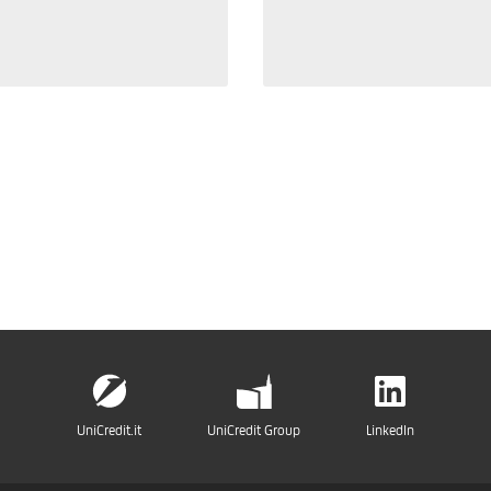
UniCredit.it
UniCredit Group
LinkedIn