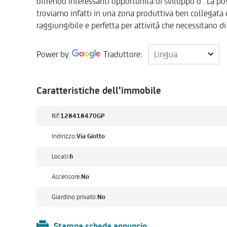
offrendo interessanti opportunità di sviluppo o . La pos
troviamo infatti in una zona produttiva ben collegata 
raggiungibile e perfetta per attività che necessitano di v
Lingua
Power by
Traduttore:
Lingua
Caratteristiche dell'immobile
Rif:
128418470GP
Indirizzo:
Via Giotto
Locali:
6
Ascensore:
No
Giardino privato:
No
Stampa scheda annuncio