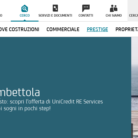
O
CERCO
SERVIZI E DOCUMENTI
CONTATTI
CHI SIAMO
CERCA
VE COSTRUZIONI
COMMERCIALE
PRESTIGE
PROPRIET
ormazioni
ambettola
to: scopri l'offerta di UniCredit RE Services
i sogni in pochi step!