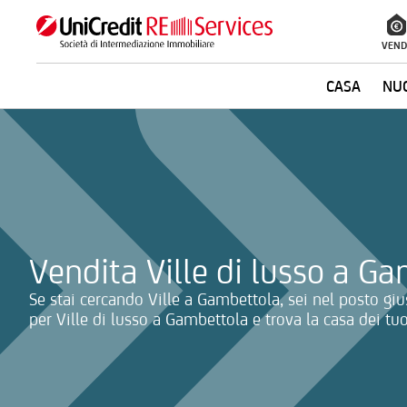
VEND
CASA
NUO
La ricerca verrà inviata automaticamente alla selezione delle inf
Vendita Ville di lusso a G
Se stai cercando Ville a Gambettola, sei nel posto gius
per Ville di lusso a Gambettola e trova la casa dei tuo