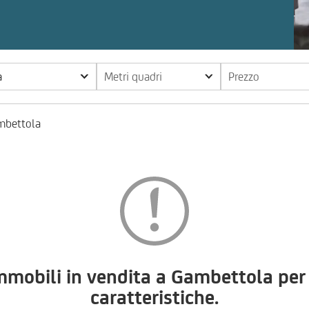
a
Metri quadri
Prezzo
mbettola
bili in vendita a Gambettola per l
caratteristiche.