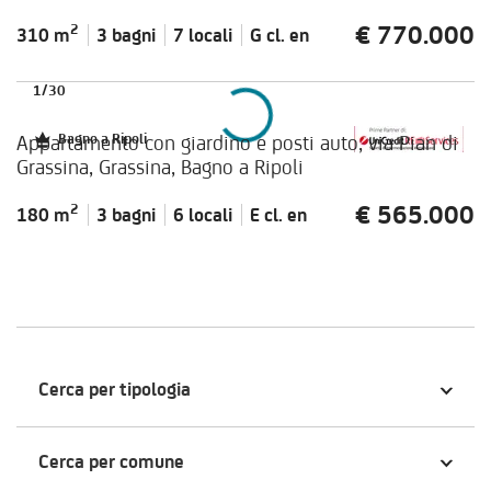
€ 770.000
2
310 m
3 bagni
7 locali
G cl.
en
1
/
30
Appartamento con giardino e posti auto, via Pian di
Bagno a Ripoli
Grassina, Grassina, Bagno a Ripoli
€ 565.000
2
180 m
3 bagni
6 locali
E cl.
en
Cerca per tipologia
Cerca per comune