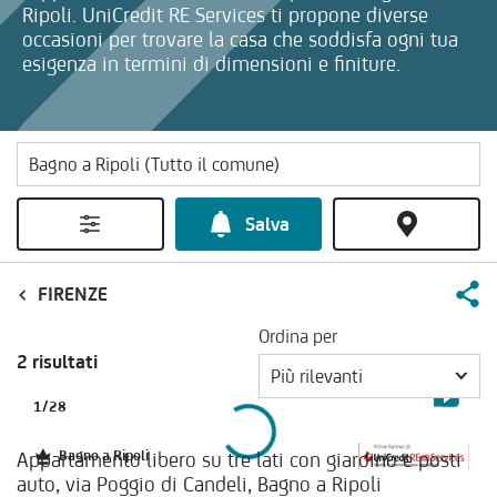
Ripoli. UniCredit RE Services ti propone diverse
occasioni per trovare la casa che soddisfa ogni tua
esigenza in termini di dimensioni e finiture.
Salva
FIRENZE
Ordina per
2 risultati
Più rilevanti
1
/
28
Appartamento libero su tre lati con giardino e posti
Bagno a Ripoli
auto, via Poggio di Candeli, Bagno a Ripoli