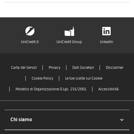
UniCredit.it
UniCredit Group
LinkedIn
Carta dei Servizi
Privacy
Dati Societari
Disclaimer
Cookie Policy
Le tue scelte sui Cookie
Modello di Organizzazione D.Lgs. 231/2001
Accessibilità
Chi siamo