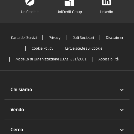
UniCredit.it
UniCredit Group
LinkedIn
Carta dei Servizi
Privacy
Dati Societari
Disclaimer
Cookie Policy
Le tue scelte sui Cookie
Modello di Organizzazione D.Lgs. 231/2001
Accessibilità
Chi siamo
Vendo
Cerco