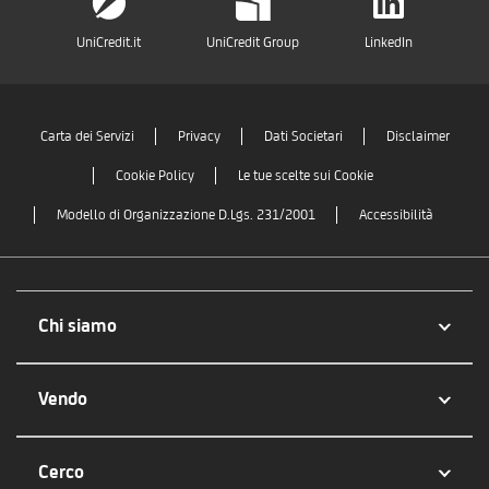
UniCredit.it
UniCredit Group
LinkedIn
Carta dei Servizi
Privacy
Dati Societari
Disclaimer
Cookie Policy
Le tue scelte sui Cookie
Modello di Organizzazione D.Lgs. 231/2001
Accessibilità
Chi siamo
Vendo
Cerco