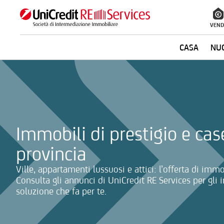
VEND
CASA
NUO
La ricerca verrà inviata automaticamente alla selezione delle inf
Immobili di prestigio e case
provincia
Ville, appartamenti lussuosi e attici: l’offerta di immo
Consulta gli annunci di UniCredit RE Services per gli 
soluzione che fa per te.