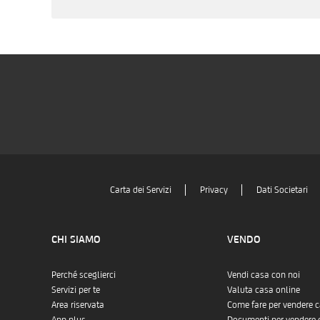
Carta dei Servizi
Privacy
Dati Societari
CHI SIAMO
VENDO
Perché sceglierci
Vendi casa con noi
Servizi per te
Valuta casa online
Area riservata
Come fare per vendere 
App plus
Documenti per vendere 