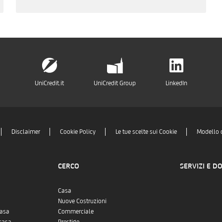
UniCredit.it
UniCredit Group
LinkedIn
Disclaimer
Cookie Policy
Le tue scelte sui Cookie
Modello 
CERCO
SERVIZI E D
Casa
Nuove Costruzioni
casa
Commerciale
casa
Prestige