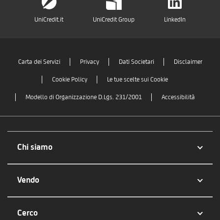
UniCredit.it
UniCredit Group
LinkedIn
Carta dei Servizi
Privacy
Dati Societari
Disclaimer
Cookie Policy
Le tue scelte sui Cookie
Modello di Organizzazione D.Lgs. 231/2001
Accessibilità
Chi siamo
Vendo
Cerco