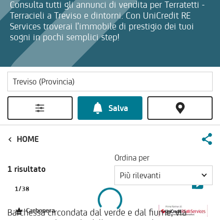
Consulta tutti gli annunci di vendita per Terratetti -
Terracieli a Treviso e dintorni. Con UniCredit RE
Services troverai l’immobile di prestigio dei tuoi
sogni in pochi semplici step!
Salva
HOME
Ordina per
1 risultato
Più rilevanti
1
/
38
Barchessa circondata dal verde e dal fiume, via
Carbonera