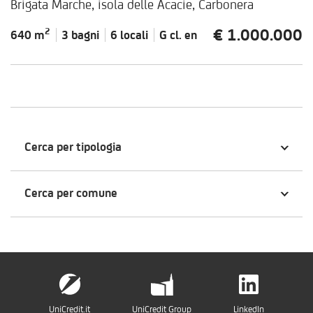
Brigata Marche, isola delle Acacie, Carbonera
€ 1.000.000
2
640 m
3 bagni
6 locali
G cl.
en
Cerca per tipologia
Cerca per comune
UniCredit.it
UniCredit Group
LinkedIn