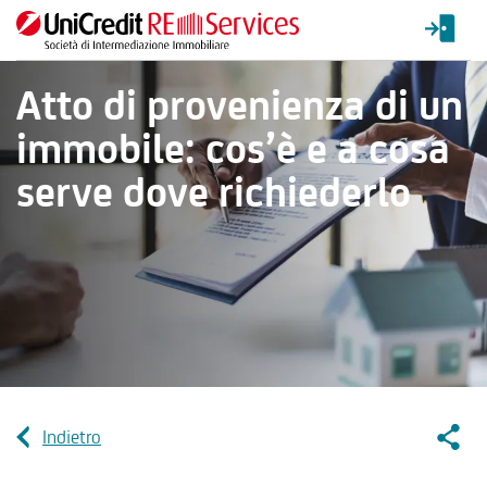
Atto di provenienza di un
immobile: cos’è e a cosa
serve dove richiederlo
Socia