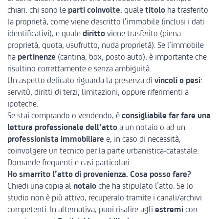
chiari: chi sono le
parti coinvolte
, quale
titolo
ha trasferito
la proprietà, come viene descritto l’immobile (inclusi i dati
identificativi), e quale
diritto
viene trasferito (piena
proprietà, quota, usufrutto, nuda proprietà). Se l’immobile
ha
pertinenze
(cantina, box, posto auto), è importante che
risultino correttamente e senza ambiguità.
Un aspetto delicato riguarda la presenza di
vincoli o pesi
:
servitù, diritti di terzi, limitazioni, oppure riferimenti a
ipoteche.
Se stai comprando o vendendo, è
consigliabile far fare una
lettura professionale dell’atto
a un notaio o ad un
professionista immobiliare
e, in caso di necessità,
coinvolgere un tecnico per la parte urbanistica-catastale.
Domande frequenti e casi particolari
Ho smarrito l’atto di provenienza. Cosa posso fare?
Chiedi una copia al
notaio
che ha stipulato l’atto. Se lo
studio non è più attivo, recuperalo tramite i canali/archivi
competenti. In alternativa, puoi risalire agli
estremi
con