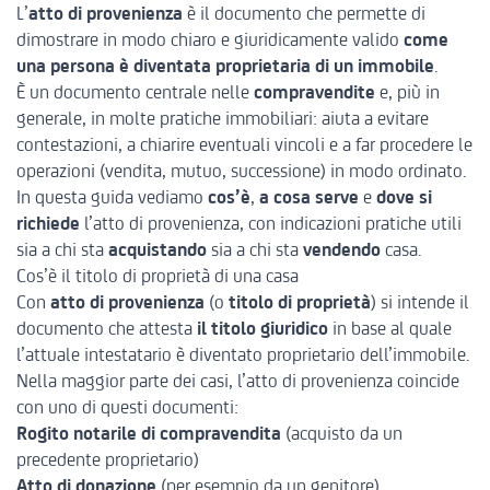
L’
atto di provenienza
è il documento che permette di
dimostrare in modo chiaro e giuridicamente valido
come
una persona è diventata proprietaria di un immobile
.
È un documento centrale nelle
compravendite
e, più in
generale, in molte pratiche immobiliari: aiuta a evitare
contestazioni, a chiarire eventuali vincoli e a far procedere le
operazioni (vendita, mutuo, successione) in modo ordinato.
In questa guida vediamo
cos’è
,
a cosa serve
e
dove si
richiede
l’atto di provenienza, con indicazioni pratiche utili
sia a chi sta
acquistando
sia a chi sta
vendendo
casa.
Cos’è il titolo di proprietà di una casa
Con
atto di provenienza
(o
titolo di proprietà
) si intende il
documento che attesta
il titolo giuridico
in base al quale
l’attuale intestatario è diventato proprietario dell’immobile.
Nella maggior parte dei casi, l’atto di provenienza coincide
con uno di questi documenti:
Rogito
notarile di compravendita
(acquisto da un
precedente proprietario)
Atto di donazione
(per esempio da un genitore)