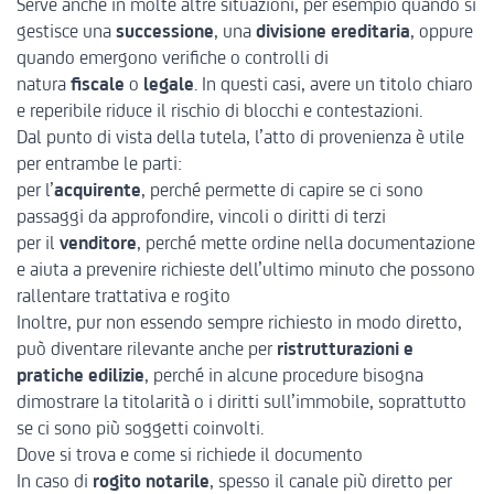
Serve anche in molte altre situazioni, per esempio quando si
gestisce una
successione
, una
divisione ereditaria
, oppure
quando emergono verifiche o controlli di
natura
fiscale
o
legale
. In questi casi, avere un titolo chiaro
e reperibile riduce il rischio di blocchi e contestazioni.
Dal punto di vista della tutela, l’atto di provenienza è utile
per entrambe le parti:
per l’
acquirente
, perché permette di capire se ci sono
passaggi da approfondire, vincoli o diritti di terzi
per il
venditore
, perché mette ordine nella documentazione
e aiuta a prevenire richieste dell’ultimo minuto che possono
rallentare trattativa e rogito
Inoltre, pur non essendo sempre richiesto in modo diretto,
può diventare rilevante anche per
ristrutturazioni e
pratiche edilizie
, perché in alcune procedure bisogna
dimostrare la titolarità o i diritti sull’immobile, soprattutto
se ci sono più soggetti coinvolti.
Dove si trova e come si richiede il documento
In caso di
rogito notarile
, spesso il canale più diretto per