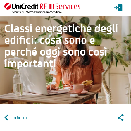
Classi energetiche degli
edifici: cosa sono e
perché oggi sono così
importanti
Socia