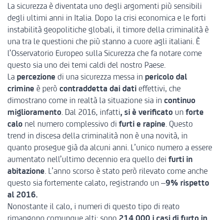
La sicurezza è diventata uno degli argomenti più sensibili
degli ultimi anni in Italia. Dopo la crisi economica e le forti
instabilità geopolitiche globali, il timore della criminalità è
una tra le questioni che più stanno a cuore agli italiani. È
l’Osservatorio Europeo sulla Sicurezza che fa notare come
questo sia uno dei temi caldi del nostro Paese.
La
percezione
di una sicurezza messa in
pericolo dal
crimine
è però
contraddetta dai dati
effettivi, che
dimostrano come in realtà la situazione sia in
continuo
miglioramento
. Dal 2016, infatti
, si è verificato
un
forte
calo
nel numero complessivo di
furti e rapine
. Questo
trend in discesa della criminalità non è una novità, in
quanto prosegue già da alcuni anni. L’unico numero a essere
aumentato nell’ultimo decennio era quello dei
furti in
abitazione
. L’anno scorso è stato però rilevato come anche
questo sia fortemente calato, registrando un –
9% rispetto
al 2016.
Nonostante il calo, i numeri di questo tipo di reato
rimangono comunque alti: sono
214.000 i casi di furto in