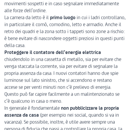
movimenti sospetti e in caso segnalare immediatamente
alle forze dell’ordine.
La camera da letto è il
primo luogo
in cui i ladri controllano,
in particolare il comò, comodino, letto e armadio. Anche il
retro dei quadri e la zona sotto i tappeti sono zone a rischio:
è bene evitare di nascondere oggetti preziosi in questi punti
della casa.
Proteggere il
contatore dell’energia elettrica
chiudendolo in una cassetta di metallo, sia per evitare che
venga staccata la corrente, sia per evitare di segnalare la
propria assenza da casa. I nuovi contatori hanno due spie
luminose sul lato sinistro, che si accendono e restano
accese se per venti minuti non c’è prelievo di energia.
Questo può far capire facilmente a un malintenzionato se
c’è qualcuno in casa o meno.
In generale è fondamentale
non pubblicizzare la propria
assenza da casa
(per esempio nei social, quando si va in
vacanza). Se possibile, inoltre, è utile avere sempre una
persona di fiducia che passi a controllare la propria casa, la