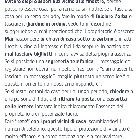
Evitare
siepi o alberi alti
vicino alle finestre
, perché
possono essere usati per arrampicarsi. Inoltre, se si lascia la
casa per un certo periodo, fare in modo di
falciare l’erba
e
lasciare il
giardino in ordine
: vederlo in disordine
suggerirebbe ai malintenzionati che il proprietario è assente.
Mai
nascondere
le chiavi di casa sotto lo zerbino
o in altri
luoghi vicino all’ingresso e facili da scoprire. In particolare,
mai lasciare biglietti
in cui si avvisa della propria assenza.
Se si possiede una
segreteria telefonica
, il messaggio da
registrare non dovrà mai ripetere frasi come “siamo assenti,
lasciate un messaggio”: meglio piuttosto un semplice “in
questo momento non possiamo rispondere”.
Se si resta lontani da casa per un lungo periodo,
chiedere
a
una persona di fiducia
di
ritirare la posta
: una
cassetta
delle lettere
intasata indica chiaramente l’assenza del
proprietario a un potenziale ladro.
Fare
“rete” con i propri
vicini di casa
, scambiandosi i
numeri di telefono: questo tipo di protezione di vicinato è
molto efficace, sia come prevenzione, sia per avvistare