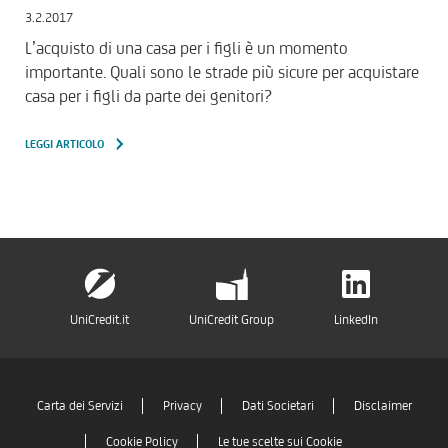
3.2.2017
L’acquisto di una casa per i figli è un momento
importante. Quali sono le strade più sicure per acquistare
casa per i figli da parte dei genitori?
LEGGI ARTICOLO
UniCredit.it
UniCredit Group
LinkedIn
Carta dei Servizi
Privacy
Dati Societari
Disclaimer
Cookie Policy
Le tue scelte sui Cookie