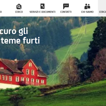
O
CERCO
SERVIZI E DOCUMENTI
CONTATTI
CHI SIAMO
CERCA
curo gli
 teme furti