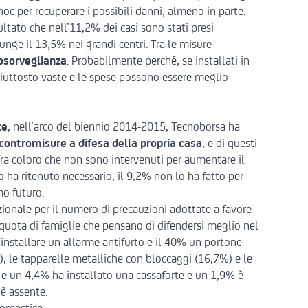
hoc per recuperare i possibili danni, almeno in parte.
ultato che nell’11,2% dei casi sono stati presi
unge il 13,5% nei grandi centri. Tra le misure
eosorveglianza
. Probabilmente perché, se installati in
piuttosto vaste e le spese possono essere meglio
te
, nell’arco del biennio 2014-2015,
Tecnoborsa
ha
contromisure a difesa della propria casa
, e di questi
 Tra coloro che non sono intervenuti per aumentare il
o ha ritenuto necessario, il 9,2% non lo ha fatto per
mo futuro.
onale per il numero di precauzioni adottate a favore
 quota di famiglie che pensano di difendersi meglio nel
i installare un allarme antifurto e il 40% un portone
, le tapparelle metalliche con bloccaggi (16,7%) e le
, e un 4,4% ha installato una cassaforte e un 1,9% è
 è assente.