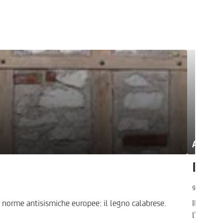
Andame
Bando
9.8.2016
e norme antisismiche europee: il legno calabrese.
Il Govern
l’assegn