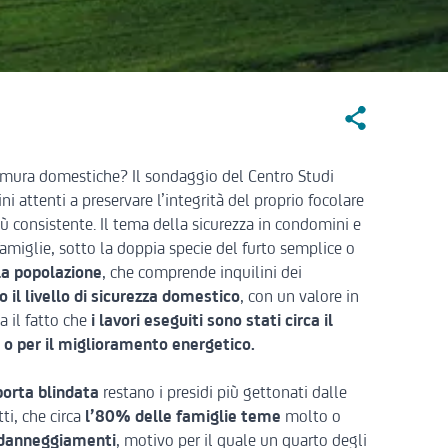
Social Sharin
le mura domestiche? Il sondaggio
del Centro Studi
ni attenti a preservare l’integrità del proprio focolare
 consistente. Il tema della sicurezza in condomini e
famiglie, sotto la doppia specie del furto semplice o
la popolazione
, che comprende inquilini dei
 il livello di sicurezza domestico
, con un valore in
a il fatto che
i lavori eseguiti sono stati circa il
ci o per il miglioramento energetico.
porta blindata
restano i presidi più gettonati dalle
tti, che circa
l’80% delle famiglie
teme
molto o
danneggiamenti
, motivo per il quale un quarto degli