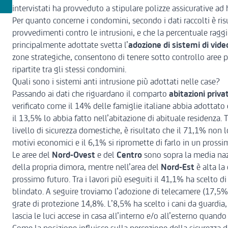
intervistati ha provveduto a stipulare polizze assicurative ad 
Per quanto concerne i condomini, secondo i dati raccolti è ris
provvedimenti contro le intrusioni, e che la percentuale raggi
principalmente adottate svetta l’
adozione di sistemi di vid
zone strategiche, consentono di tenere sotto controllo aree 
ripartite tra gli stessi condomini.
Quali sono i sistemi anti intrusione più adottati nelle case?
Passando ai dati che riguardano il comparto
abitazioni priva
verificato come il 14% delle famiglie italiane abbia adottato
il 13,5% lo abbia fatto nell’abitazione di abituale residenza.
livello di sicurezza domestiche, è risultato che il 71,1% non l
motivi economici e il 6,1% si ripromette di farlo in un prossi
Le aree del
Nord-Ovest
e del
Centro
sono sopra la media nazi
della propria dimora, mentre nell’area del
Nord-Est
è alta la
prossimo futuro. Tra i lavori più eseguiti il 41,1% ha scelto d
blindato. A seguire troviamo l’adozione di telecamere (17,5%)
grate di protezione 14,8%. L’8,5% ha scelto i cani da guardia
lascia le luci accese in casa all’interno e/o all’esterno quando