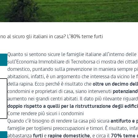
o al sicuro gli italiani in casa? L’80% teme furti
Quanto si sentono sicure le famiglie italiane all’interno del
sull’Economia Immobiliare di Tecnoborsa
ci mostra dei cittadi
domestico, puntando sulla prevenzione in maniera sempre più
abitazioni, infatti, è un argomento che interessa da vicino le 
della rapina. Ecco perché è risultato che
oltre un decimo del
condomini e proprietari di casa, siano intervenuti
potenziando
aumento nei grandi centri abitati. Il dato più rilevante riguard
doppio rispetto a quelli per la ristrutturazione degli edifi
Come rendere più sicuri i condomini
Quando c’è bisogno di rendere la casa più sicura
antifurto e 
famiglie per togliersi preoccupazioni e timori. È risultato, infa
abbastanza
furti
e
rapine domestiche
, e circa il
70% teme