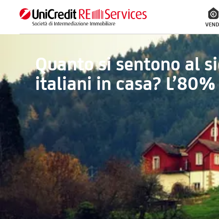
VEND
Quanto si sentono al si
italiani in casa? L’80%