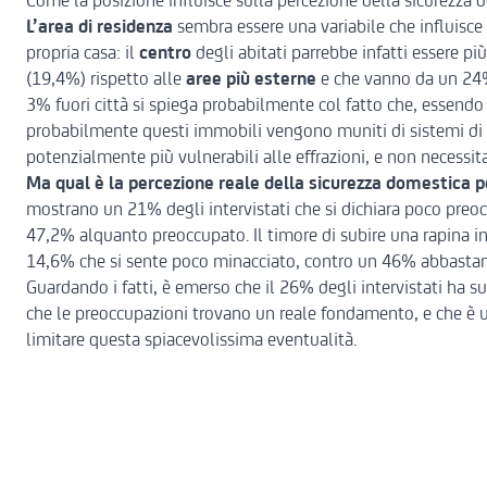
Come la posizione influisce sulla percezione della sicurezza 
L’area di residenza
sembra essere una variabile che influisce
propria casa: il
centro
degli abitati parrebbe infatti essere più
(19,4%) rispetto alle
aree più esterne
e che vanno da un 24%
3% fuori città si spiega probabilmente col fatto che, essendo 
probabilmente questi immobili vengono muniti di sistemi di si
potenzialmente più vulnerabili alle effrazioni, e non necessit
Ma qual è la percezione reale della sicurezza domestica per
mostrano un 21% degli intervistati che si dichiara poco pre
47,2% alquanto preoccupato. Il timore di subire una rapina in 
14,6% che si sente poco minacciato, contro un 46% abbasta
Guardando i fatti, è emerso che il 26% degli intervistati ha 
che le preoccupazioni trovano un reale fondamento, e che è 
limitare questa spiacevolissima eventualità.