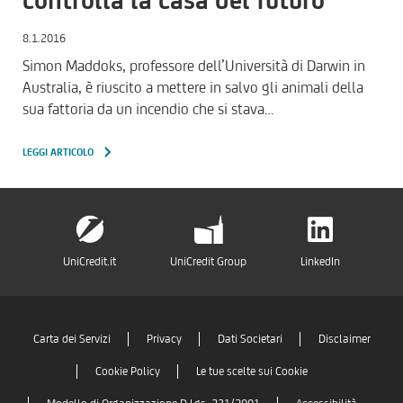
8.1.2016
Simon Maddoks, professore dell’Università di Darwin in
Australia, è riuscito a mettere in salvo gli animali della
sua fattoria da un incendio che si stava…
LEGGI ARTICOLO
UniCredit.it
UniCredit Group
LinkedIn
Carta dei Servizi
Privacy
Dati Societari
Disclaimer
Cookie Policy
Le tue scelte sui Cookie