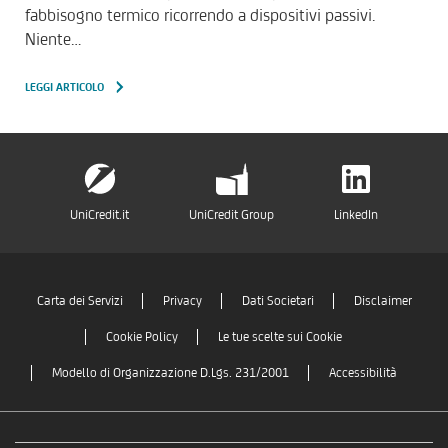
fabbisogno termico ricorrendo a dispositivi passivi.
Niente…
LEGGI ARTICOLO
UniCredit.it
UniCredit Group
LinkedIn
Carta dei Servizi
Privacy
Dati Societari
Disclaimer
Cookie Policy
Le tue scelte sui Cookie
Modello di Organizzazione D.Lgs. 231/2001
Accessibilità