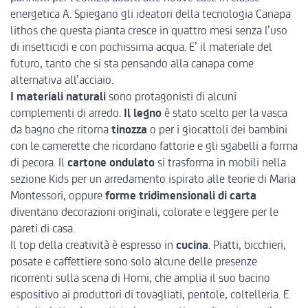
energetica A. Spiegano gli ideatori della tecnologia Canapa
lithos che questa pianta cresce in quattro mesi senza l’uso
di insetticidi e con pochissima acqua. E’ il materiale del
futuro, tanto che si sta pensando alla canapa come
alternativa all’acciaio.
I materiali naturali
sono protagonisti di alcuni
complementi di arredo.
Il legno
è stato scelto per la vasca
da bagno che ritorna
tinozza
o per i giocattoli dei bambini
con le camerette che ricordano fattorie e gli sgabelli a forma
di pecora. Il
cartone ondulato
si trasforma in mobili nella
sezione Kids per un arredamento ispirato alle teorie di Maria
Montessori, oppure
forme tridimensionali di carta
diventano decorazioni originali, colorate e leggere per le
pareti di casa.
Il top della creatività è espresso in
cucina
. Piatti, bicchieri,
posate e caffettiere sono solo alcune delle presenze
ricorrenti sulla scena di Homi, che amplia il suo bacino
espositivo ai produttori di tovagliati, pentole, coltelleria. E