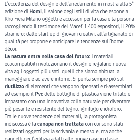
L’eccellenza del design e dell’arredamento in mostra alla 5°
edizione di
Homi
, il salone degli stili di vita che espone a
Rho Fiera Milano oggetti e accessori per la casa e la persona
raccogliendo il testimone del Macef. 1.400 espositori, il 20%
straniero: dalle start up di giovani creativi, all’artigianato di
qualità per proporre e anticipare le tendenze sull’home
décor.
La natura entra nella casa del futuro:
i materiali
ecocompatibili rivoluzionano il design e regalano nuova
vita agli oggetti più usati, quelli che siamo abituati a
maneggiare e ad avere intorno. Si punta sempre più sul
riutilizzo
di elementi che vengono ripensati e ri-assemblati:
ad esempio il
Pvc
delle bottiglie di plastica viene tritato e
impastato con una innovativa colla naturale per diventare
più pesante e resistente del legno, ignifugo e idroforo.
Tra le nuove tendenze dei materiali, la protagonista
indiscussa è la
canapa non trattata
con cui sono stati
realizzati oggetti per la scrivania e mensole, ma anche
pannelli per l’edilizia adatti alle nuove case in classe