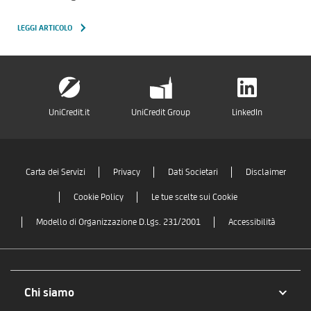
LEGGI ARTICOLO
UniCredit.it
UniCredit Group
LinkedIn
Carta dei Servizi
Privacy
Dati Societari
Disclaimer
Cookie Policy
Le tue scelte sui Cookie
Modello di Organizzazione D.Lgs. 231/2001
Accessibilità
Chi siamo