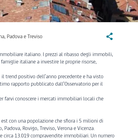
Social Sharin
na, Padova e Treviso
immobiliare italiano
. I
prezzi al ribasso degli immobili
,
amiglie italiane a investire le proprie risorse,
 il trend positivo dell’anno precedente e ha visto
imo rapporto pubblicato dall’Osservatorio per il
r farvi conoscere i mercati immobiliari locali che
d est con una popolazione che sfiora i 5 milioni di
o, Padova, Rovigo, Treviso, Verona e Vicenza.
ate circa 13.019 compravendite immobiliari. Un numero