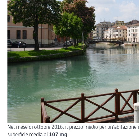
Nel mese di ottobre 2016, il prezzo medio per un’abitazione in
superficie media di
107 mq
.