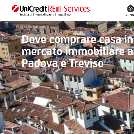
VEND
Dove comprare casa in 
mercato immobiliare a
Padova e Treviso