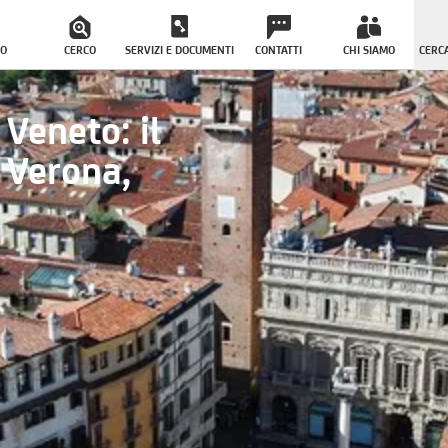
O
CERCO
SERVIZI E DOCUMENTI
CONTATTI
CHI SIAMO
CERCA
Veneto: il
 Verona,