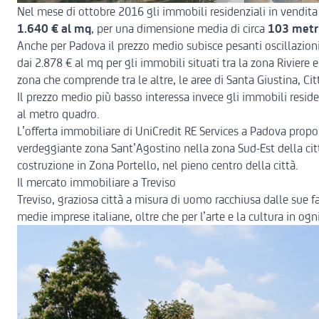
Nel mese di ottobre 2016 gli immobili residenziali in vendit
1.640 € al mq
, per una dimensione media di circa
103 metri
Anche per Padova il prezzo medio subisce pesanti oscillazioni
dai 2.878 € al mq per gli immobili situati tra la zona Riviere 
zona che comprende tra le altre, le aree di Santa Giustina, Citt
Il prezzo medio più basso interessa invece gli immobili reside
al metro quadro.
L’offerta immobiliare di UniCredit RE Services a Padova pro
verdeggiante zona Sant’Agostino nella zona Sud-Est della cit
costruzione in Zona Portello
, nel pieno centro della città.
Il mercato immobiliare a Treviso
Treviso, graziosa città a misura di uomo racchiusa dalle sue 
medie imprese italiane, oltre che per l’arte e la cultura in ogn