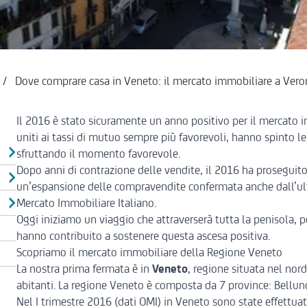
/
Dove comprare casa in Veneto: il mercato immobiliare a Vero
Il 2016 è stato sicuramente un
anno positivo per il mercato 
uniti ai tassi di mutuo sempre più favorevoli, hanno spinto le f
DI VERONA
sfruttando il momento favorevole.
Dopo anni di contrazione delle vendite, il 2016 ha proseguito
DI PADOVA
un’espansione delle compravendite confermata anche dall’ult
Mercato Immobiliare Italiano.
I TREVISO
Oggi iniziamo un viaggio che attraverserà tutta la penisola, pe
hanno contribuito a sostenere questa ascesa positiva.
Scopriamo il mercato immobiliare della Regione Veneto
La nostra prima fermata è in
Veneto
, regione situata nel nor
abitanti. La regione Veneto è composta da 7 province: Bellun
Nel I trimestre 2016
(dati OMI) in Veneto sono state effettu