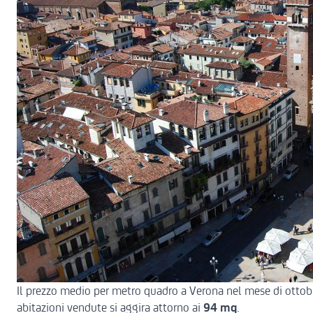
Il prezzo medio per metro quadro a Verona nel mese di ottob
abitazioni vendute si aggira attorno ai
94 mq
.