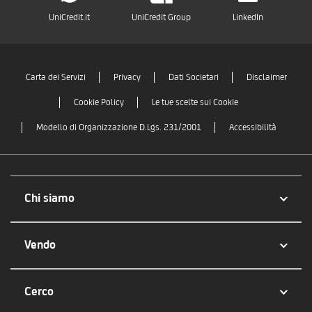
UniCredit.it
UniCredit Group
LinkedIn
Carta dei Servizi
Privacy
Dati Societari
Disclaimer
Cookie Policy
Le tue scelte sui Cookie
Modello di Organizzazione D.Lgs. 231/2001
Accessibilità
Chi siamo
Vendo
Cerco