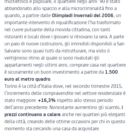
multietnico e popolare, il quartiere negli anni ’90 è stato
abbandonato allo spaccio e alla microcriminalità fino a
quando, a partire dalle
Olimpiadi Invernali del 2006
, un
importante intervento di riqualificazione l’ha trasformato
nel cuore pulsante della movida cittadina, con tanti
ristoranti e locali dove i giovani si ritrovano la sera. A parte
un paio di nuove costruzioni, gli immobili disponibili a San
Salvario sono quasi tutti da ristrutturare, ma visto il
vertiginoso ritmo al quale si sono rivalutati gli
appartamenti negli ultimi anni, comprare casa nel quartiere
è sicuramente un buon investimento a partire da
1.500
euro al metro quadro
.
Torino è la città d’Italia dove, nel secondo trimestre 2015,
l’incremento delle compravendite nel settore residenziale è
stato maggiore:
+16,3%
rispetto allo stesso periodo
dell’anno precedente. Nonostante aumentino gli scambi,
i
prezzi continuano a calare
anche nei quartieri più eleganti
della città, creando delle ottime occasioni per chi in questo
momento sta cercando una casa da acquistare.