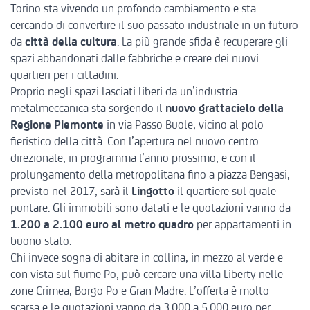
Torino sta vivendo un profondo cambiamento e sta
cercando di convertire il suo passato industriale in un futuro
da
città della cultura
. La più grande sfida è recuperare gli
spazi abbandonati dalle fabbriche e creare dei nuovi
quartieri per i cittadini.
Proprio negli spazi lasciati liberi da un’industria
metalmeccanica sta sorgendo il
nuovo grattacielo della
Regione Piemonte
in via Passo Buole, vicino al polo
fieristico della città. Con l’apertura nel nuovo centro
direzionale, in programma l’anno prossimo, e con il
prolungamento della metropolitana fino a piazza Bengasi,
previsto nel 2017, sarà il
Lingotto
il quartiere sul quale
puntare. Gli immobili sono datati e le quotazioni vanno da
1.200 a 2.100 euro al metro quadro
per appartamenti in
buono stato.
Chi invece sogna di abitare in collina, in mezzo al verde e
con vista sul fiume Po, può cercare una villa Liberty nelle
zone Crimea, Borgo Po e Gran Madre. L’offerta è molto
scarsa e le quotazioni vanno da 3.000 a 5.000 euro per