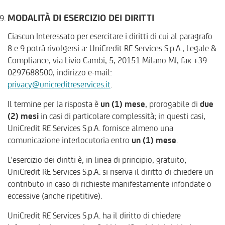
MODALITÀ DI ESERCIZIO DEI DIRITTI
Ciascun Interessato per esercitare i diritti di cui al paragrafo
8 e 9 potrà rivolgersi a: UniCredit RE Services S.p.A., Legale &
Compliance, via Livio Cambi, 5, 20151 Milano MI, fax +39
0297688500, indirizzo e-mail:
privacy@unicreditreservices.it
.
Il termine per la risposta è
un (1) mese
, prorogabile di
due
(2) mesi
in casi di particolare complessità; in questi casi,
UniCredit RE Services S.p.A. fornisce almeno una
comunicazione interlocutoria entro
un (1) mese
.
L'esercizio dei diritti è, in linea di principio, gratuito;
UniCredit RE Services S.p.A. si riserva il diritto di chiedere un
contributo in caso di richieste manifestamente infondate o
eccessive (anche ripetitive).
UniCredit RE Services S.p.A. ha il diritto di chiedere