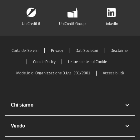
UniCredit.it
UniCredit Group
LinkedIn
Carta dei Servizi
Privacy
Dati Societari
Disclaimer
Cookie Policy
Le tue scelte sui Cookie
Modello di Organizzazione D.Lgs. 231/2001
Accessibilità
Chi siamo
Vendo