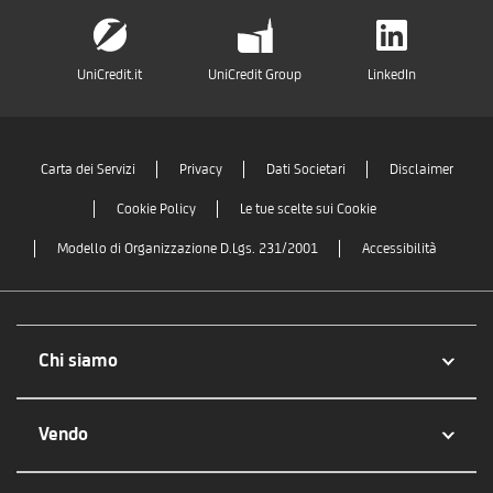
UniCredit.it
UniCredit Group
LinkedIn
Carta dei Servizi
Privacy
Dati Societari
Disclaimer
Cookie Policy
Le tue scelte sui Cookie
Modello di Organizzazione D.Lgs. 231/2001
Accessibilità
Chi siamo
Vendo