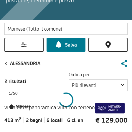
posizione, metratura e prezzo.
Salva
ALESSANDRIA
Ordina per
2 risultati
Più rilevanti
1
/
50
vista ultra panoramica villa con terreno
Mornese
€ 129.000
2
413 m
2 bagni
6 locali
G cl.
en