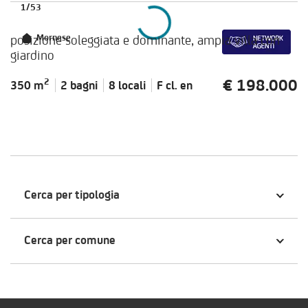
1
/
53
posizione soleggiata e dominante, ampia villa con
Mornese
giardino
€ 198.000
2
350 m
2 bagni
8 locali
F cl.
en
Cerca per tipologia
Cerca per comune