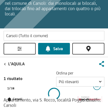
nel comune di Carsoli: dai monolocali ai bilocali,
dai trilocali fino ad appartamenti con quattro o più
locali.
Salva
L'AQUILA
Ordina per
1 risultato
Più rilevanti
1
/
38
Appartamento, via S. Rocco, località Poggio Cinolfo,
Carsoli
Carsoli