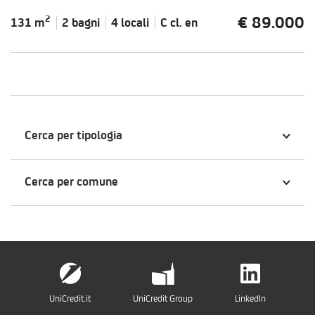
€ 89.000
2
131 m
2 bagni
4 locali
C cl.
en
Cerca per tipologia
Cerca per comune
UniCredit.it
UniCredit Group
LinkedIn