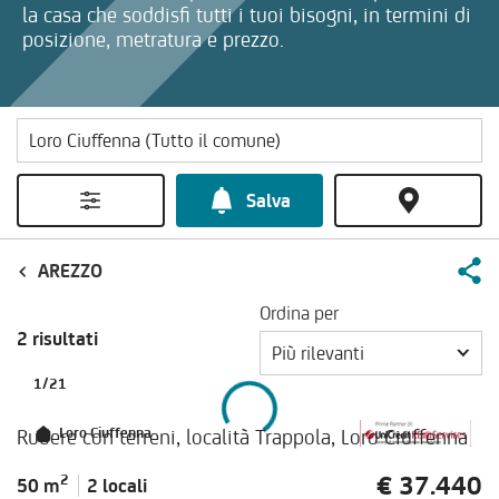
la casa che soddisfi tutti i tuoi bisogni, in termini di
posizione, metratura e prezzo.
Salva
AREZZO
Ordina per
2 risultati
Più rilevanti
1
/
21
Rudere con terreni, località Trappola, Loro Ciuffenna
Loro Ciuffenna
€ 37.440
2
50 m
2 locali