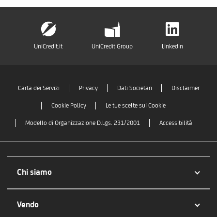
UniCredit.it
UniCredit Group
LinkedIn
Carta dei Servizi
Privacy
Dati Societari
Disclaimer
Cookie Policy
Le tue scelte sui Cookie
Modello di Organizzazione D.Lgs. 231/2001
Accessibilità
Chi siamo
Vendo