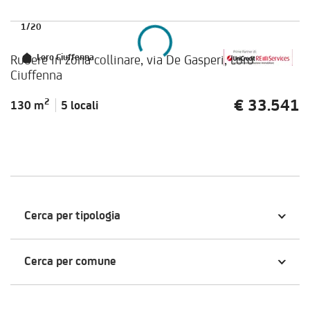
1
/
20
Rudere in zona collinare, via De Gasperi, Loro
Loro Ciuffenna
Ciuffenna
€ 33.541
2
130 m
5 locali
Cerca per tipologia
Cerca per comune