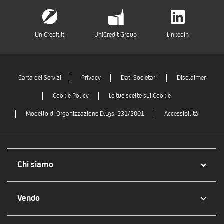
UniCredit.it
UniCredit Group
LinkedIn
Carta dei Servizi
Privacy
Dati Societari
Disclaimer
Cookie Policy
Le tue scelte sui Cookie
Modello di Organizzazione D.Lgs. 231/2001
Accessibilità
Chi siamo
Vendo