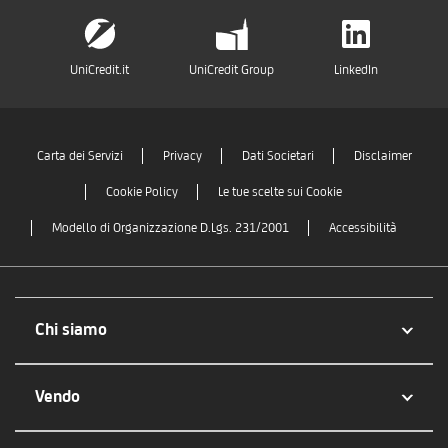
UniCredit.it
UniCredit Group
LinkedIn
Carta dei Servizi
Privacy
Dati Societari
Disclaimer
Cookie Policy
Le tue scelte sui Cookie
Modello di Organizzazione D.Lgs. 231/2001
Accessibilità
Chi siamo
Vendo