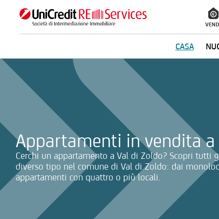
VEND
CASA
NUO
La ricerca verrà inviata automaticamente alla selezione delle inf
Appartamenti in vendita a 
Cerchi un appartamento a Val di Zoldo? Scopri tutti g
diverso tipo nel comune di Val di Zoldo: dai monolocali
appartamenti con quattro o più locali.