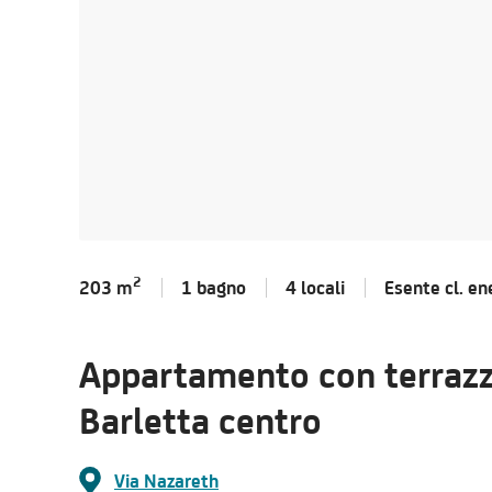
2
203 m
1 bagno
4 locali
Esente cl.
en
Appartamento con terrazzo 
Barletta centro
Via Nazareth