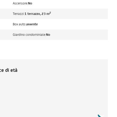
Ascensore:
No
2
Terrazzi:
1 terrazzo, 23 m
Box auto:
assente
Giardino condominiale:
No
e di età