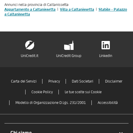
Annunci nella provincia di Caltanissetta
Appartamento a Caltanissetta
Villa a Caltanissetta
Stabile - Palazzo
a Caltanissetta
UniCredit.it
UniCredit Group
LinkedIn
Carta dei Servizi
Privacy
Dati Societari
Disclaimer
Cookie Policy
Le tue scelte sui Cookie
Modello di Organizzazione D.Lgs. 231/2001
Accessibilità
Chi siamo