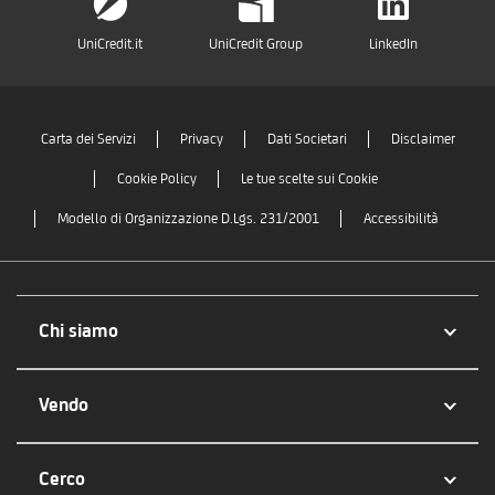
UniCredit.it
UniCredit Group
LinkedIn
Carta dei Servizi
Privacy
Dati Societari
Disclaimer
Cookie Policy
Le tue scelte sui Cookie
Modello di Organizzazione D.Lgs. 231/2001
Accessibilità
Chi siamo
Vendo
Cerco