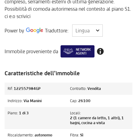
compreso, serramenti esterni di ultima generazione.
Possibilità di comoda autorimessa nel contesto al piano S1.
ci e.o scrivici
Lingua
Power by
Traduttore:
Lingua
Immobile proveniente da
Caratteristiche dell'immobile
Rif:
122557984GP
Contratto:
Vendita
Indirizzo:
Via Manini
Cap:
26100
Piano:
1 di 3
Locali:
2 (1 camere da letto, 1 altri), 1
bagni, cucina a vista
Riscaldamento:
autonomo
Fibra:
Sì