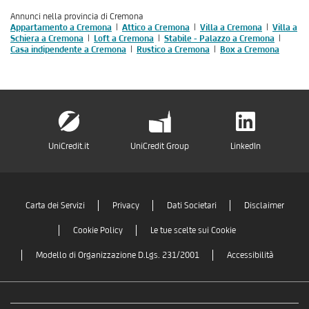
Annunci nella provincia di Cremona
Appartamento a Cremona
Attico a Cremona
Villa a Cremona
Villa a
Schiera a Cremona
Loft a Cremona
Stabile - Palazzo a Cremona
Casa indipendente a Cremona
Rustico a Cremona
Box a Cremona
UniCredit.it
UniCredit Group
LinkedIn
Carta dei Servizi
Privacy
Dati Societari
Disclaimer
Cookie Policy
Le tue scelte sui Cookie
Modello di Organizzazione D.Lgs. 231/2001
Accessibilità