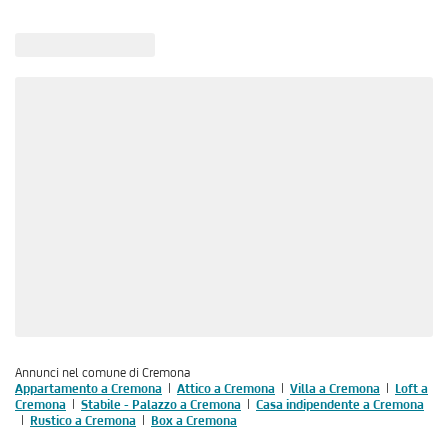
Annunci nel comune di Cremona
Appartamento a Cremona
Attico a Cremona
Villa a Cremona
Loft a
Cremona
Stabile - Palazzo a Cremona
Casa indipendente a Cremona
Rustico a Cremona
Box a Cremona