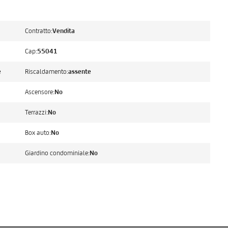
Contratto:
Vendita
Cap:
55041
e
Riscaldamento:
assente
Ascensore:
No
Terrazzi:
No
Box auto:
No
Giardino condominiale:
No