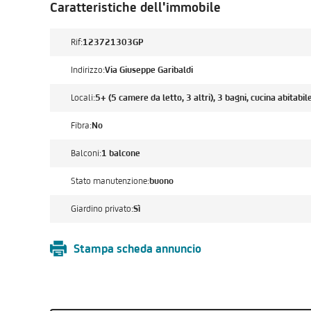
Caratteristiche dell'immobile
Rif:
123721303GP
Indirizzo:
Via Giuseppe Garibaldi
Locali:
5+ (5 camere da letto, 3 altri), 3 bagni, cucina abitabil
Fibra:
No
Balconi:
1 balcone
Stato manutenzione:
buono
Giardino privato:
Sì
Stampa scheda annuncio