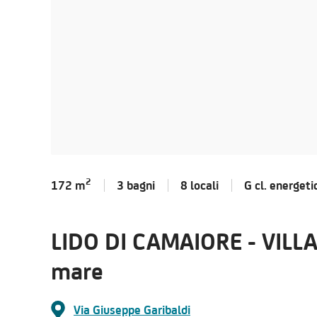
2
172 m
3 bagni
8 locali
G cl.
energeti
LIDO DI CAMAIORE - VIL
mare
Via Giuseppe Garibaldi