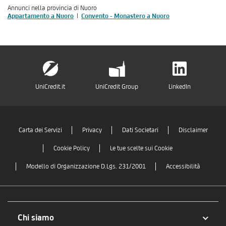
Annunci nella provincia di Nuoro
Appartamento a Nuoro
Convento - Monastero a Nuoro
UniCredit.it
UniCredit Group
LinkedIn
Carta dei Servizi
Privacy
Dati Societari
Disclaimer
Cookie Policy
Le tue scelte sui Cookie
Modello di Organizzazione D.Lgs. 231/2001
Accessibilità
Chi siamo