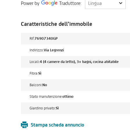
Lingua
Power by
Traduttore:
Lingua
Caratteristiche dell'immobile
Rif:
76907340GP
Indirizzo:
Via Legrenzi
Locali:
4 (4 camere da letto), 3+ bagni, cucina abitabile
Fibra:
Sì
Balconi:
No
Stato manutenzione:
ottimo
Giardino privato:
Sì
Stampa scheda annuncio