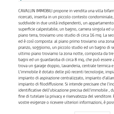
CAVALLIN IMMOBILI propone in vendita una villa bifamil
ricercati, inserita in un piccolo contesto condominiale,
suddivide in due unità indipendenti, un appartamento 
superficie calpestabile, un bagno, camera singola ed
piano terra, troviamo uno studio di circa 16 mq. La se
ed è così composta: al piano primo troviamo una zon
pranzo, soggiorno, un piccolo studio ed un bagno di ser
ultimo piano troviamo la zona notte, composta da tre 
bagni ed un guardaroba di circa 8 mq, che può essere ad
trova un garage doppio, lavanderia, centrale termica e
L'immobile è dotato delle più recenti tecnologie, imp
impianto di aspirazione centralizzato, impianto d'alla
impianto di filodiffusione. Si intende precisare che l'i
identificative dell'ubicazione precisa dell'immobile , d
fine di tutelare la privacy e riservatezza del venditor
vostre esigenze o ricevere ulteriori informazioni, è possi