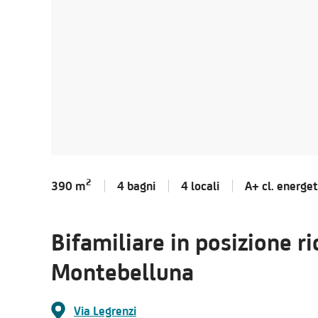
2
390 m
4 bagni
4 locali
A+ cl.
energet
Bifamiliare in posizione ri
Montebelluna
Via Legrenzi