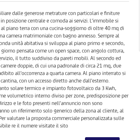
iare dalle generose metrature con particolari e finiture
 in posizione centrale e comoda ai servizi. L'immobile si
al piano terra con una cucina-soggiorno di oltre 40 mq di
 una camera matrimoniale con bagno annesso. Sempre al
conda unità abitativa si sviluppa al piano primo e secondo,
a giorno pensata come un open space, con angolo cottura,
vizio, il tutto suddiviso da pareti mobili. Al secondo ed
camere doppie, di cui una padronale di circa 21 mq, due
ibito all'occorrenza a quarta camera. Al piano interrato si
 cantina, con un accesso diretto anche dall'esterno.
ianto solare termico e impianto fotovoltaico da 3 Kwh,
rme volumetrico interno diviso per zone, predisposizione per
ndirizzo e le foto presenti nell'annuncio non sono
anno un riferimento solo generico della zona al cliente, al
e. Per valutare la proposta commerciale personalizzata sulle
bile re il numere visitate il sito