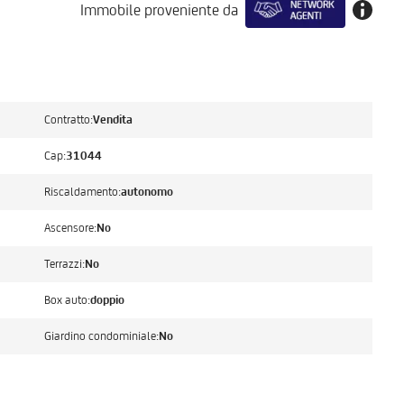
Immobile proveniente da
Contratto:
Vendita
Cap:
31044
Riscaldamento:
autonomo
Ascensore:
No
Terrazzi:
No
Box auto:
doppio
Giardino condominiale:
No