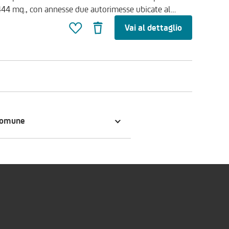
di 444 mq., con annesse due autorimesse ubicate al
ad un garage singolo di 27 mq. Il negozio è
Vai al dettaglio
iale
bile chiamare il numero verde di UniCredit RE Services
comune