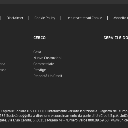
Disclaimer
Cookie Policy
Le tue scelte sui Cookie
Modello 
CERCO
SERVIZI E D
Casa
Nuove Costruzioni
casa
Commerciale
casa
Prestige
Proprietà UniCredit
 - Capitale Sociale € 500.000,00 Interamente versato Iscrizione al Registro delle Im
 Società soggetta a direzione e coordinamento da parte di UniCredit S.p.A. UniCre
gale: via Livio Cambi, 5, 20151 Milano MI - Numero Verde 800.89.69.68 | www.unicred