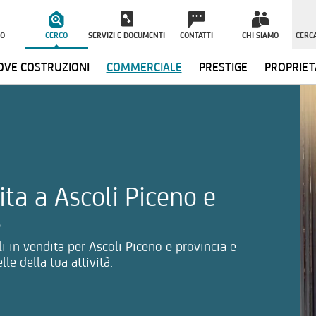
O
CERCO
SERVIZI E DOCUMENTI
CONTATTI
CHI SIAMO
CERCA
VE COSTRUZIONI
COMMERCIALE
PRESTIGE
PROPRIET
ormazioni
ta a Ascoli Piceno e
li in vendita per Ascoli Piceno e provincia e
le della tua attività.