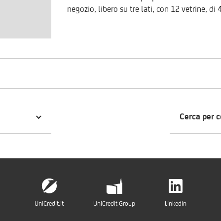
negozio, libero su tre lati, con 12 vetrine, 
piano interrato, di complessivi mq 1.140 mq. oltre 
interamente circondato da una corte esclusiva. Per valutare la proposta commerc
personalizzata sulle vostre esigenze, è possi
800.896.968.
Cerca per 
UniCredit.it
UniCredit Group
LinkedIn