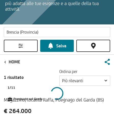
più adatta alle tue esigenze e a quelle della tua
attività.
Salva
HOME
Ordina per
1 risultato
Più rilevanti
1
/
11
Magazzino, località Raffa, Puegnago del Garda (BS)
Puegnago sul Garda
€ 264.000