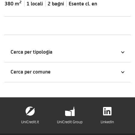
2
380 m
1 locali
2 bagni
Esente cl.
en
Cerca per tipologia
Cerca per comune
UniCredit.it
UniCredit Group
LinkedIn