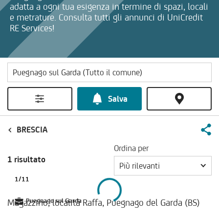
adatta a ogni tua esigenza in termine di spazi, locali
e metrature. Consulta tutti gli annunci di UniCredit
RE Services!
Salva
BRESCIA
Ordina per
1 risultato
Più rilevanti
1
/
11
Magazzino, località Raffa, Puegnago del Garda (BS)
Puegnago sul Garda