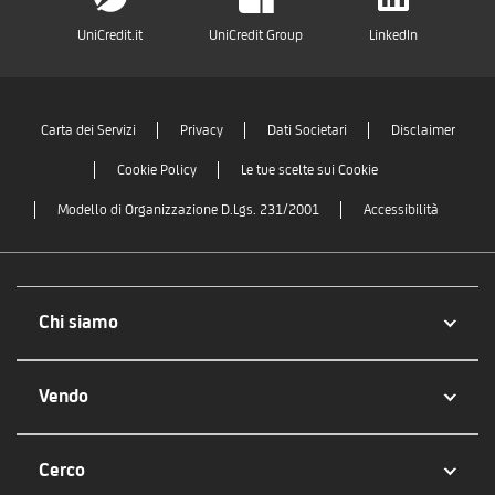
UniCredit.it
UniCredit Group
LinkedIn
Carta dei Servizi
Privacy
Dati Societari
Disclaimer
Cookie Policy
Le tue scelte sui Cookie
Modello di Organizzazione D.Lgs. 231/2001
Accessibilità
Chi siamo
Vendo
Cerco