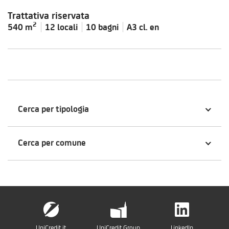
Trattativa riservata
2
540 m
12 locali
10 bagni
A3 cl.
en
Cerca per tipologia
Cerca per comune
UniCredit.it
UniCredit Group
LinkedIn