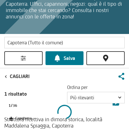
Capoterra. Uffici, capannoni, negozi: qual è il tipo di
immobile che stai cercando? Consulta i nostri
annunci con le offerte in zona!
Salva
CAGLIARI
Ordina per
1 risultato
Più rilevanti
1
/
36
Struttura ricettiva in dimora storica, località
Capoterra
Maddalena Spiaggia, Capoterra