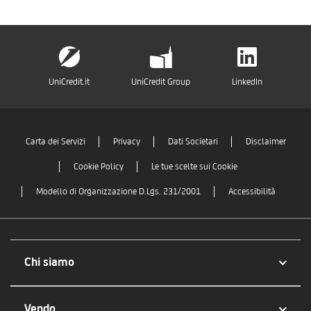
UniCredit.it
UniCredit Group
LinkedIn
Carta dei Servizi
Privacy
Dati Societari
Disclaimer
Cookie Policy
Le tue scelte sui Cookie
Modello di Organizzazione D.Lgs. 231/2001
Accessibilità
Chi siamo
Vendo