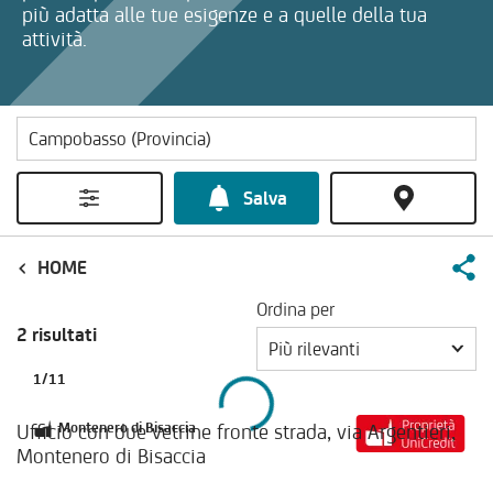
più adatta alle tue esigenze e a quelle della tua
attività.
Salva
HOME
Ordina per
2 risultati
Più rilevanti
1
/
11
Ufficio con due vetrine fronte strada, via Argentieri,
Montenero di Bisaccia
Montenero di Bisaccia