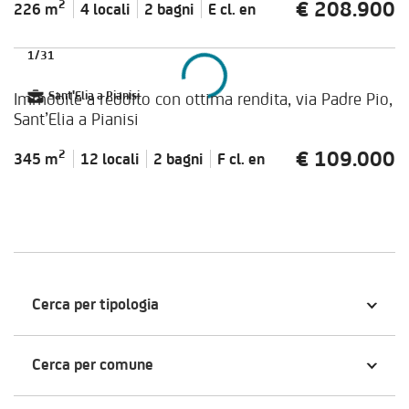
€ 208.900
2
226 m
4 locali
2 bagni
E cl.
en
1
/
31
Immobile a reddito con ottima rendita, via Padre Pio,
Sant'Elia a Pianisi
Sant’Elia a Pianisi
€ 109.000
2
345 m
12 locali
2 bagni
F cl.
en
Cerca per tipologia
Cerca per comune