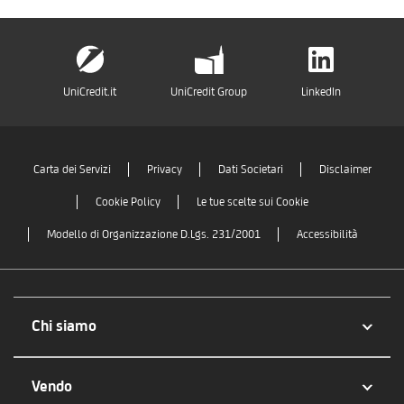
UniCredit.it
UniCredit Group
LinkedIn
Carta dei Servizi
Privacy
Dati Societari
Disclaimer
Cookie Policy
Le tue scelte sui Cookie
Modello di Organizzazione D.Lgs. 231/2001
Accessibilità
Chi siamo
Vendo