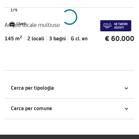
1
/
9
Ampio locale multiuso
Chieti
€ 60.000
2
145 m
2 locali
3 bagni
G cl.
en
Cerca per tipologia
Cerca per comune