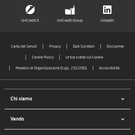
UniCredit.it
UniCredit Group
LinkedIn
Carta dei Servizi
Privacy
Dati Societari
Disclaimer
Cookie Policy
Le tue scelte sui Cookie
Modello di Organizzazione D.Lgs. 231/2001
Accessibilità
Chi siamo
Vendo