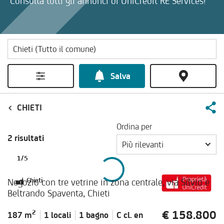
Consulta tutti gli annunci di UniCredit RE Services!
Salva
CHIETI
Ordina per
2 risultati
Più rilevanti
1
/
5
Negozio con tre vetrine in zona centrale, via Silvio e
Chieti
Beltrando Spaventa, Chieti
€ 158.800
2
187 m
1 locali
1 bagno
C cl.
en