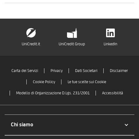
UniCredit.it
UniCredit Group
LinkedIn
Carta dei Servizi
Privacy
Dati Societari
Disclaimer
Cookie Policy
Le tue scelte sui Cookie
Modello di Organizzazione D.Lgs. 231/2001
Accessibilità
Chi siamo