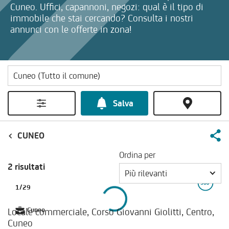
Cuneo. Uffici, capannoni, negozi: qual è il tipo di
immobile che stai cercando? Consulta i nostri
annunci con le offerte in zona!
Salva
CUNEO
Ordina per
2 risultati
Più rilevanti
1
/
29
Locale commerciale, Corso Giovanni Giolitti, Centro,
Cuneo
Cuneo