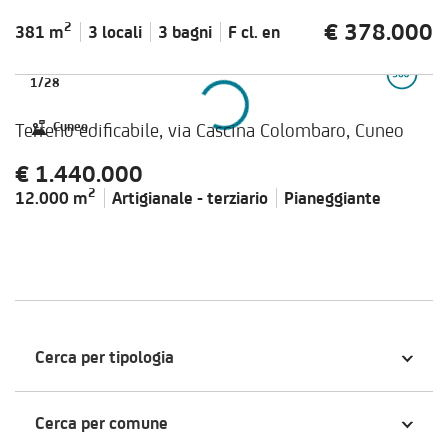
€ 378.000
2
381 m
3 locali
3 bagni
F cl.
en
1
/
28
Terreno edificabile, via Cascina Colombaro, Cuneo
Cuneo
€ 1.440.000
2
12.000 m
Artigianale - terziario
Pianeggiante
Cerca per tipologia
Cerca per comune