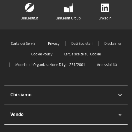
UniCredit.it
UniCredit Group
LinkedIn
Carta dei Servizi
Privacy
Dati Societari
Disclaimer
Cookie Policy
Le tue scelte sui Cookie
Modello di Organizzazione D.Lgs. 231/2001
Accessibilità
Chi siamo
Vendo