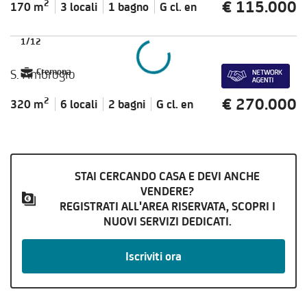
€ 115.000
2
170 m
3 locali
1 bagno
G cl.
en
1
/
12
S. Ambrogio
Cremona
€ 270.000
2
320 m
6 locali
2 bagni
G cl.
en
STAI CERCANDO CASA E DEVI ANCHE
VENDERE?
REGISTRATI ALL'AREA RISERVATA, SCOPRI I
NUOVI SERVIZI DEDICATI.
Iscriviti ora