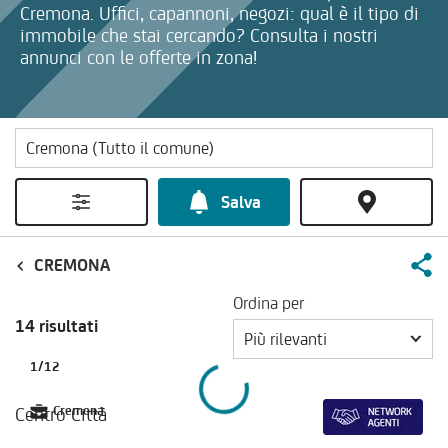
Cremona. Uffici, capannoni, negozi: qual è il tipo di
immobile che stai cercando? Consulta i nostri
annunci con le offerte in zona!
Salva
CREMONA
Ordina per
14 risultati
Più rilevanti
1
/
12
Centro Città
Cremona