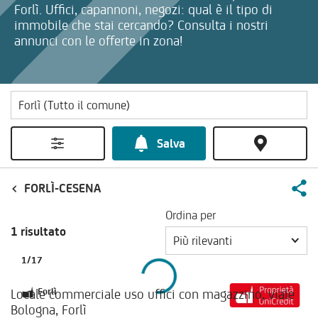
Forlì. Uffici, capannoni, negozi: qual è il tipo di
immobile che stai cercando? Consulta i nostri
annunci con le offerte in zona!
Salva
FORLÌ-CESENA
Ordina per
1 risultato
Più rilevanti
1
/
17
Locale commerciale uso uffici con magazzino, viale
Forlì
Bologna, Forlì