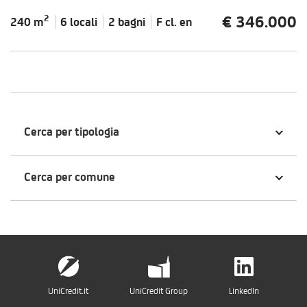
€ 346.000
2
240 m
6 locali
2 bagni
F cl.
en
Cerca per tipologia
Cerca per comune
UniCredit.it
UniCredit Group
LinkedIn