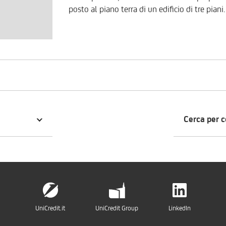
posto al piano terra di un edificio di tre pian
composto da un ingresso, un open space, tre lo
locale si presta a diverse tipologie di attivit
angolare che lo rende particolarmente appetibile. Per valutare la proposta co
personalizzata sulle vostre esigenze, è possi
800.896.968.
Cerca per 
UniCredit.it
UniCredit Group
LinkedIn