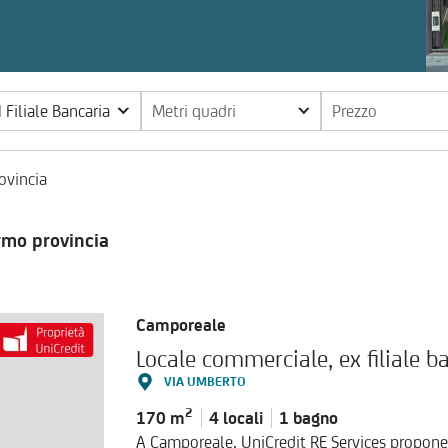
Filiale Bancaria
Metri quadri
Prezzo
ovincia
ermo provincia
Camporeale
Locale commerciale, ex filiale 
VIA UMBERTO
2
170 m
4 locali
1 bagno
A Camporeale, UniCredit RE Services propone 