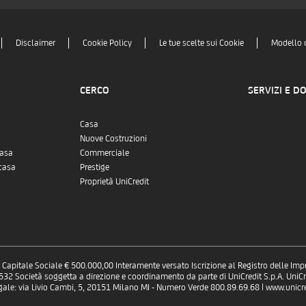
Disclaimer
Cookie Policy
Le tue scelte sui Cookie
Modello 
CERCO
SERVIZI E D
Casa
Nuove Costruzioni
casa
Commerciale
casa
Prestige
Proprietà UniCredit
 - Capitale Sociale € 500.000,00 Interamente versato Iscrizione al Registro delle Im
 Società soggetta a direzione e coordinamento da parte di UniCredit S.p.A. UniCre
gale: via Livio Cambi, 5, 20151 Milano MI - Numero Verde 800.89.69.68 | www.unicred