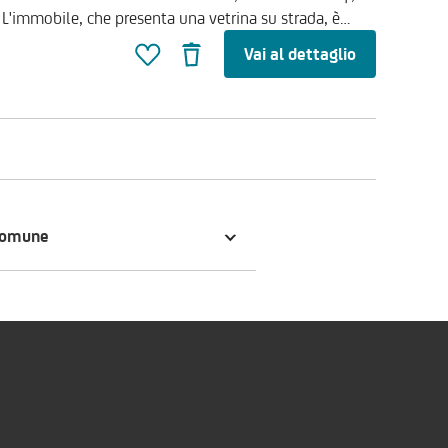
i. L'immobile, che presenta una vetrina su strada, è
cali ad uso ufficio, un bagno ed un ripostiglio . Il
Vai al dettaglio
à commerciali ed artigianali, grazie anche alla posizione
mmerciale
bile chiamare il numero verde di UniCredit RE Services
comune